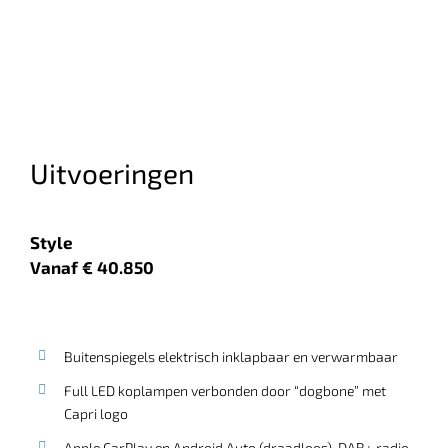
Uitvoeringen
Style
Vanaf € 40.850
Buitenspiegels elektrisch inklapbaar en verwarmbaar
Full LED koplampen verbonden door “dogbone” met
Capri logo
Apple CarPlay en Android Auto (draadloos), DAB+ radio