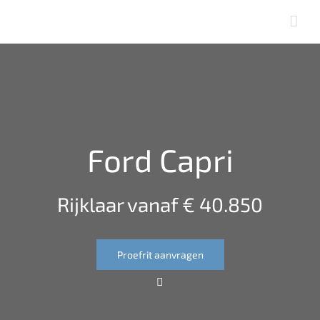
Skip
to
content
Ford Capri
Rijklaar vanaf € 40.850
Proefrit aanvragen