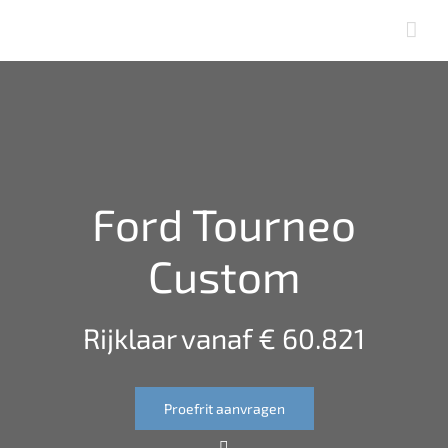
Skip
to
content
Ford Tourneo
Custom
Rijklaar vanaf € 60.821
Proefrit aanvragen