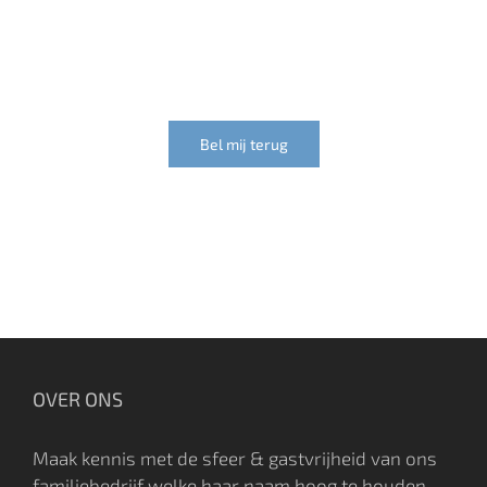
Of laat een terugbel verzoek achter
Bel mij terug
OVER ONS
Maak kennis met de sfeer & gastvrijheid van ons
familiebedrijf welke haar naam hoog te houden